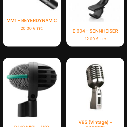
MM1 – BEYERDYNAMIC
20.00
€
TTC
E 604 – SENNHEISER
12.00
€
TTC
V85 (Vintage) –