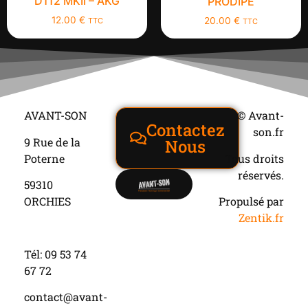
D112 MKII – AKG
PRODIPE
12.00
€
20.00
€
TTC
TTC
AVANT-SON
© Avant-
Contactez
son.fr
9 Rue de la
Nous
Poterne
Tous droits
réservés.
59310
ORCHIES
Propulsé par
Zentik.fr
Tél: 09 53 74
67 72
contact@avant-