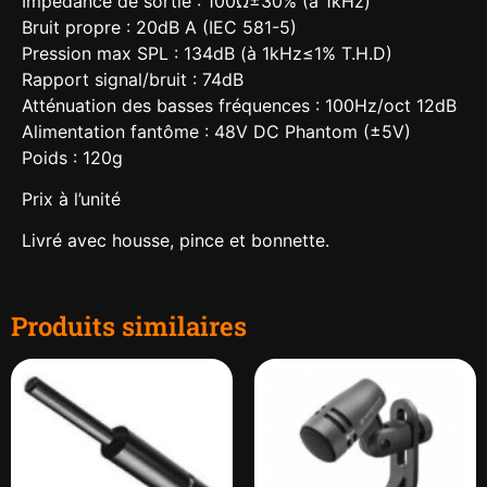
Impédance de sortie : 100Ω±30% (à 1kHz)
Bruit propre : 20dB A (IEC 581-5)
Pression max SPL : 134dB (à 1kHz≤1% T.H.D)
Rapport signal/bruit : 74dB
Atténuation des basses fréquences : 100Hz/oct 12dB
Alimentation fantôme : 48V DC Phantom (±5V)
Poids : 120g
Prix à l’unité
Livré avec housse, pince et bonnette.
Produits similaires