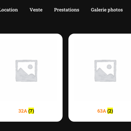
Location
Vente
Prestations
Galerie photos
32A
(7)
63A
(2)