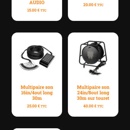
AUDIO
20.00
€
TTC
15.00
€
TTC
Multipaire son
Multipaire son
16in/4out long
24in/8out long
30m
30m sur touret
25.00
€
40.00
€
TTC
TTC