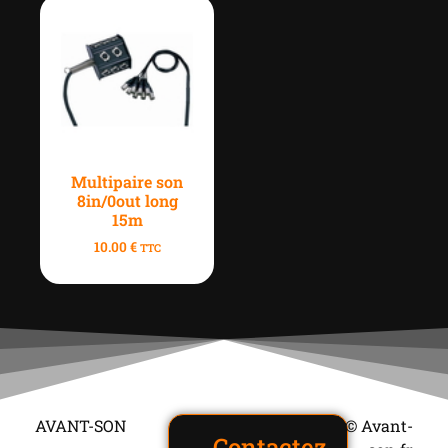
Multipaire son
8in/0out long
15m
10.00
€
TTC
AVANT-SON
© Avant-
Contactez