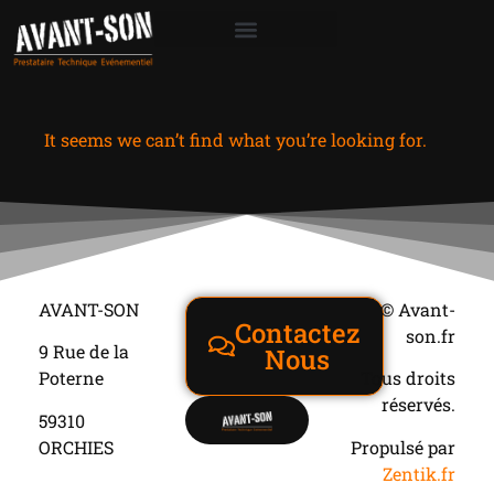
It seems we can’t find what you’re looking for.
AVANT-SON
© Avant-
Contactez
son.fr
9 Rue de la
Nous
Poterne
Tous droits
réservés.
59310
ORCHIES
Propulsé par
Zentik.fr