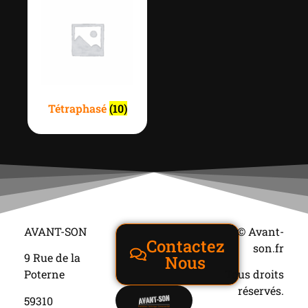
Tétraphasé
(10)
AVANT-SON
© Avant-
Contactez
son.fr
9 Rue de la
Nous
Poterne
Tous droits
réservés.
59310