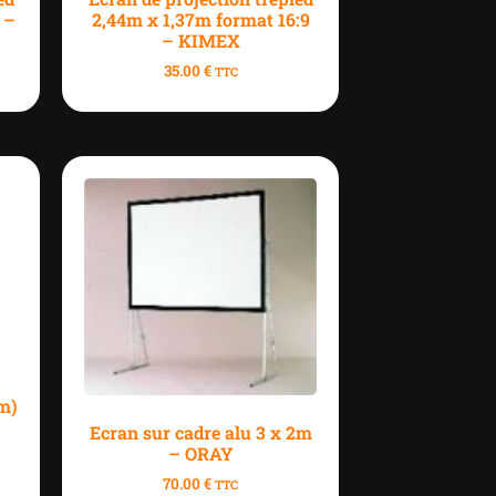
 –
2,44m x 1,37m format 16:9
– KIMEX
35.00
€
TTC
cm)
Ecran sur cadre alu 3 x 2m
– ORAY
70.00
€
TTC