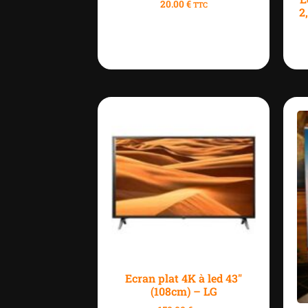
20.00
€
TTC
2
Ecran plat 4K à led 43″
(108cm) – LG