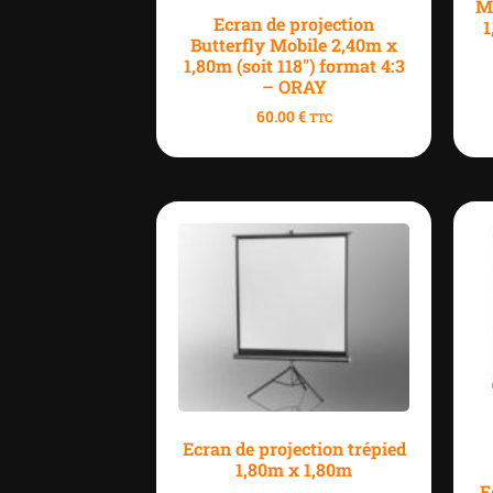
M
Ecran de projection
1
Butterfly Mobile 2,40m x
1,80m (soit 118″) format 4:3
– ORAY
60.00
€
TTC
Ecran de projection trépied
1,80m x 1,80m
E