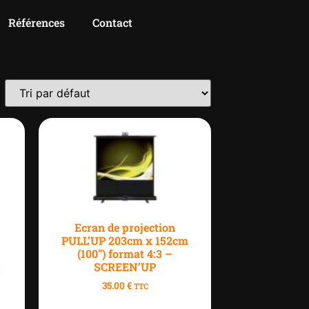
Références
Contact
Ecran de projection
PULL’UP 203cm x 152cm
(100″) format 4:3 –
SCREEN’UP
35.00
€
TTC