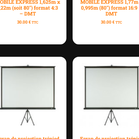
OBILE EXPRESS 1,625m x
MOBILE EXPRESS 1,77m
,22m (soit 80″) format 4:3
0,995m (80″) format 16:9
– DMT
DMT
30.00
€
30.00
€
TTC
TTC
cran de projection trépied
Ecran de projection trépi