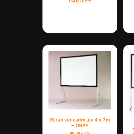
150.00
€
TTC
Ecran sur cadre alu 4 x 3m
– ORAY
90.00
€
TTC