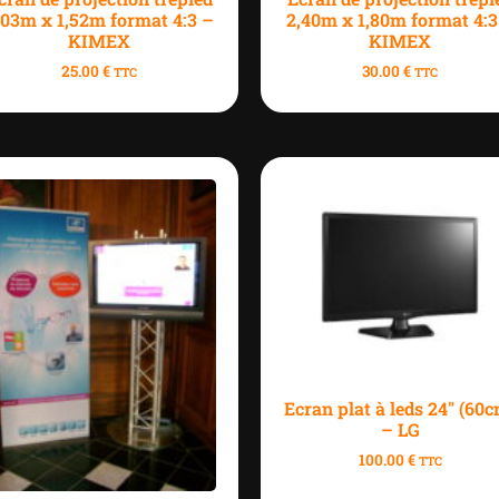
,03m x 1,52m format 4:3 –
2,40m x 1,80m format 4:3
KIMEX
KIMEX
25.00
€
30.00
€
TTC
TTC
Ecran plat à leds 24″ (60
– LG
100.00
€
TTC