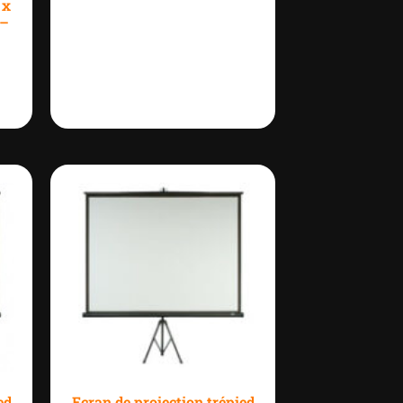
 x
 –
ed
Ecran de projection trépied