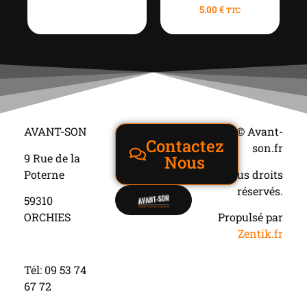
5.00
€
TTC
AVANT-SON
© Avant-
Contactez
son.fr
9 Rue de la
Nous
Poterne
Tous droits
réservés.
59310
ORCHIES
Propulsé par
Zentik.fr
Tél: 09 53 74
67 72