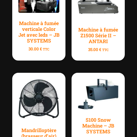
Machine à fumée
verticale Color
Machine à fumée
Jet avec leds – JB
Z1500 Série II –
SYSTEMS
ANTARI
30.00
€
35.00
€
TTC
TTC
S100 Snow
Machine – JB
Mandrilloptère
SYSTEMS
(brasseur d’air)