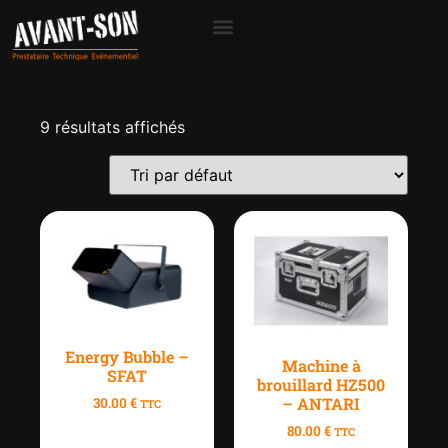
9 résultats affichés
Energy Bubble –
Machine à
SFAT
brouillard HZ500
– ANTARI
30.00
€
TTC
80.00
€
TTC