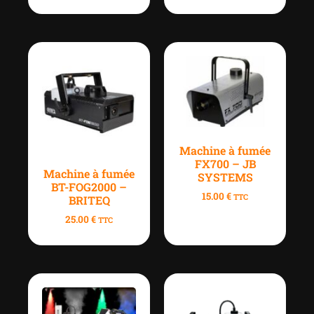
Machine à fumée
FX700 – JB
Machine à fumée
SYSTEMS
BT-FOG2000 –
15.00
€
TTC
BRITEQ
25.00
€
TTC