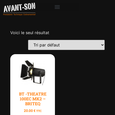
Voici le seul résultat
BT -THEATRE
100EC MK2 –
BRITEQ
20.00
€
TTC