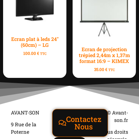
Ecran plat à leds 24″
(60cm) – LG
Ecran de projection
100.00
€
TTC
trépied 2,44m x 1,37m
format 16:9 – KIMEX
35.00
€
TTC
AVANT-SON
© Avant-
Contactez
son.fr
9 Rue de la
Nous
Poterne
Tous droits