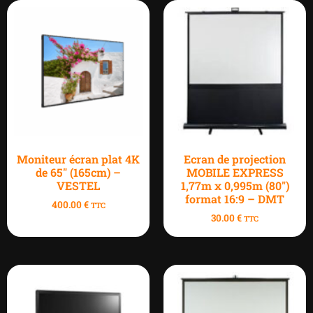
Moniteur écran plat 4K
Ecran de projection
de 65″ (165cm) –
MOBILE EXPRESS
VESTEL
1,77m x 0,995m (80″)
format 16:9 – DMT
400.00
€
TTC
30.00
€
TTC