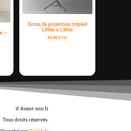
Ecran de projection trépied
1,80m x 1,80m
3m –
20.00
€
TTC
© Avant-son.fr
Tous droits réservés.
Propulsé par
Zentik.fr