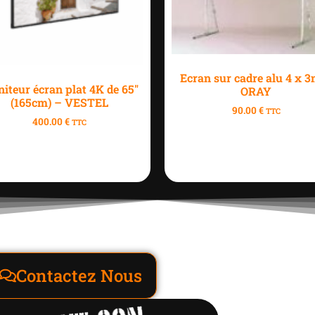
Ecran sur cadre alu 4 x 
iteur écran plat 4K de 65″
ORAY
(165cm) – VESTEL
90.00
€
TTC
400.00
€
TTC
Contactez Nous