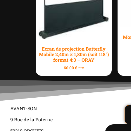
Mon
Ecran de projection Butterfly
Mobile 2,40m x 1,80m (soit 118″)
format 4:3 – ORAY
60.00
€
TTC
AVANT-SON
9 Rue de la Poterne
59310 ORCHIES