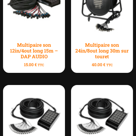
Multipaire son
Multipaire son
12in/4out long 15m –
24in/8out long 30m sur
DAP AUDIO
touret
15.00
€
40.00
€
TTC
TTC