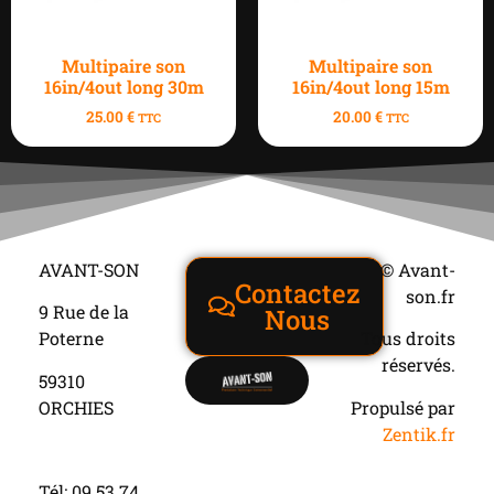
Multipaire son
Multipaire son
16in/4out long 30m
16in/4out long 15m
25.00
€
20.00
€
TTC
TTC
AVANT-SON
© Avant-
Contactez
son.fr
9 Rue de la
Nous
Poterne
Tous droits
réservés.
59310
ORCHIES
Propulsé par
Zentik.fr
Tél: 09 53 74