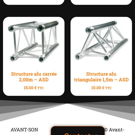
Structure alu carrée
Structure alu
2,00m – ASD
triangulaire 1,5m – ASD
15.00
€
10.00
€
TTC
TTC
AVANT-SON
© Avant-