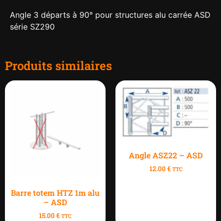
Angle 3 départs à 90° pour structures alu carrée ASD
série SZ290
Produits similaires
Angle ASZ22 – ASD
12.00
€
TTC
Barre totem HTZ 1m alu
– ASD
15.00
€
TTC