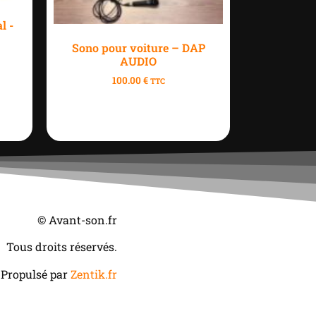
l -
Sono pour voiture – DAP
AUDIO
100.00
€
TTC
© Avant-son.fr
Tous droits réservés.
Propulsé par
Zentik.fr