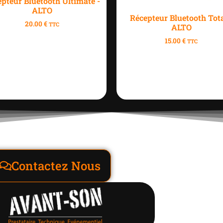
pteur Bluetooth Ultimate -
ALTO
Récepteur Bluetooth Tota
20.00
€
TTC
ALTO
15.00
€
TTC
Contactez Nous