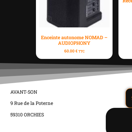
Réce
Enceinte autonome NOMAD –
AUDIOPHONY
60.00
€
TTC
AVANT-SON
9 Rue de la Poterne
59310 ORCHIES