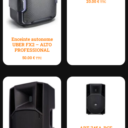
20.00
€
TTC
Enceinte autonome
UBER FX2 – ALTO
PROFESSIONAL
50.00
€
TTC
ART 745A-RCF