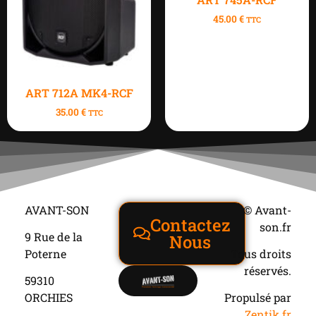
45.00
€
TTC
ART 712A MK4-RCF
35.00
€
TTC
AVANT-SON
© Avant-
Contactez
son.fr
9 Rue de la
Nous
Poterne
Tous droits
réservés.
59310
ORCHIES
Propulsé par
Zentik.fr