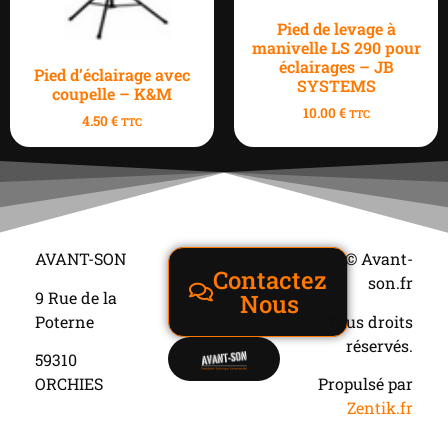
Pied de levage à
manivelle LS 290 pour
éclairages – JB
Pied d’éclairage avec
SYSTEMS
coupelle – K&M
10.00
€
TTC
4.50
€
TTC
AVANT-SON
© Avant-
Contactez
son.fr
9 Rue de la
Nous
Poterne
Tous droits
réservés.
59310
ORCHIES
Propulsé par
Zentik.fr