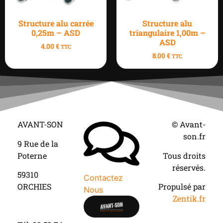
Structure alu carrée
Structure alu
0,25m – ASD
triangulaire 1,00m –
ASD
4.00
€
TTC
8.00
€
TTC
AVANT-SON
© Avant-
son.fr
9 Rue de la
Poterne
Tous droits
réservés.
59310
Contactez
ORCHIES
Propulsé par
Nous
Zentik.fr