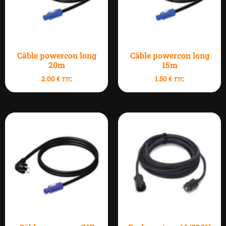
Câble powercon long
Câble powercon long
20m
15m
2.00
€
1.50
€
TTC
TTC