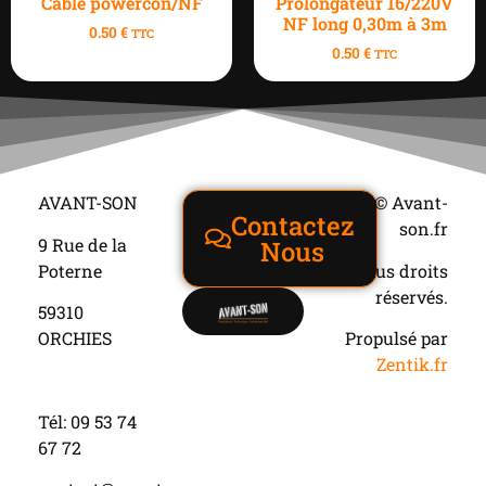
Câble powercon/NF
Prolongateur 16/220V
NF long 0,30m à 3m
0.50
€
TTC
0.50
€
TTC
AVANT-SON
© Avant-
Contactez
son.fr
9 Rue de la
Nous
Poterne
Tous droits
réservés.
59310
ORCHIES
Propulsé par
Zentik.fr
Tél: 09 53 74
67 72