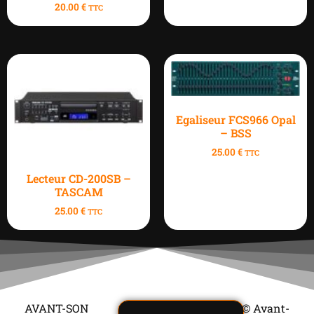
20.00
€
TTC
Egaliseur FCS966 Opal
– BSS
25.00
€
TTC
Lecteur CD-200SB –
TASCAM
25.00
€
TTC
AVANT-SON
© Avant-