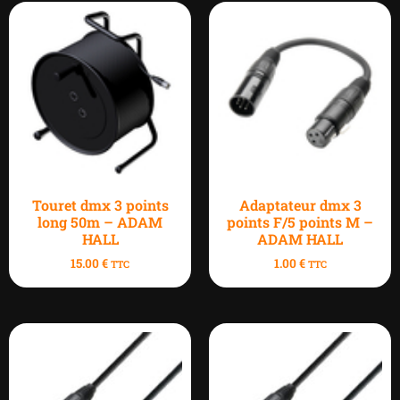
Touret dmx 3 points
Adaptateur dmx 3
long 50m – ADAM
points F/5 points M –
HALL
ADAM HALL
15.00
€
1.00
€
TTC
TTC