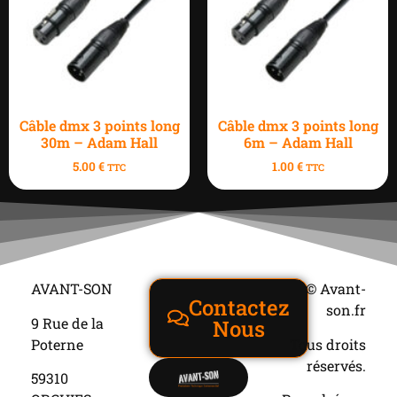
Câble dmx 3 points long
Câble dmx 3 points long
30m – Adam Hall
6m – Adam Hall
5.00
€
1.00
€
TTC
TTC
AVANT-SON
© Avant-
Contactez
son.fr
9 Rue de la
Nous
Poterne
Tous droits
réservés.
59310