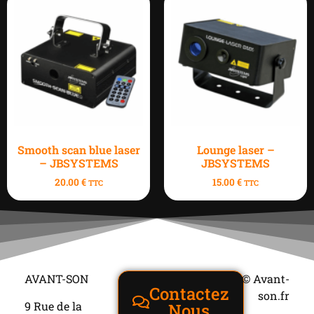
Smooth scan blue laser
Lounge laser –
– JBSYSTEMS
JBSYSTEMS
20.00
€
15.00
€
TTC
TTC
AVANT-SON
© Avant-
Contactez
son.fr
9 Rue de la
Nous