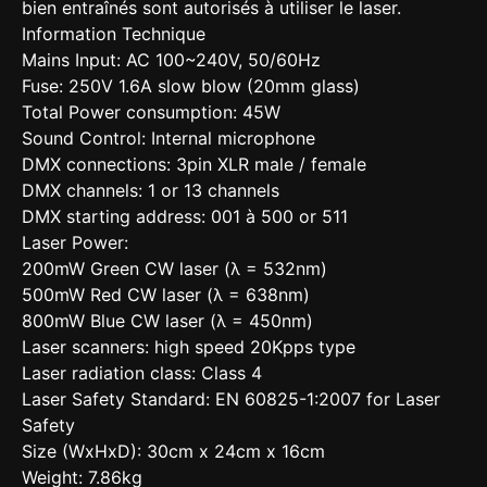
bien entraînés sont autorisés à utiliser le laser.
Information Technique
Mains Input: AC 100~240V, 50/60Hz
Fuse: 250V 1.6A slow blow (20mm glass)
Total Power consumption: 45W
Sound Control: Internal microphone
DMX connections: 3pin XLR male / female
DMX channels: 1 or 13 channels
DMX starting address: 001 à 500 or 511
Laser Power:
200mW Green CW laser (λ = 532nm)
500mW Red CW laser (λ = 638nm)
800mW Blue CW laser (λ = 450nm)
Laser scanners: high speed 20Kpps type
Laser radiation class: Class 4
Laser Safety Standard: EN 60825-1:2007 for Laser
Safety
Size (WxHxD): 30cm x 24cm x 16cm
Weight: 7.86kg