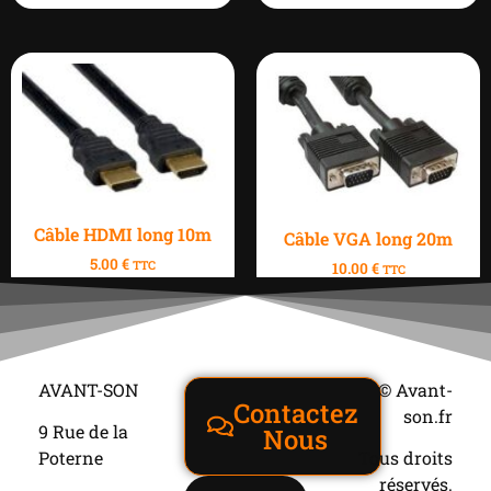
Câble HDMI long 10m
Câble VGA long 20m
5.00
€
TTC
10.00
€
TTC
AVANT-SON
© Avant-
Contactez
son.fr
9 Rue de la
Nous
Poterne
Tous droits
réservés.