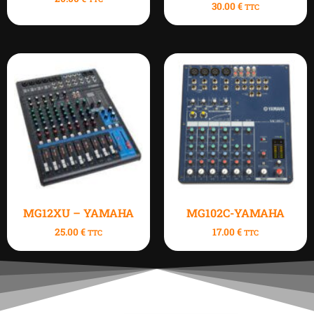
30.00
€
TTC
MG12XU – YAMAHA
MG102C-YAMAHA
25.00
€
17.00
€
TTC
TTC