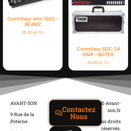
Contrôleur dmx 192S –
BEAMZ
25.00
€
TTC
Contrôleur SDC-24
DMX – BOTEX
25.00
€
TTC
AVANT-SON
© Avant-
Contactez
son.fr
9 Rue de la
Nous
Poterne
Tous droits
réservés.