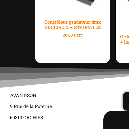
Contrôleur gradateur dmx
DDC12-LCD – STAIRVILLE
20.00
€
TTC
Ord
+ l
AVANT-SON
9 Rue de la Poterne
59310 ORCHIES