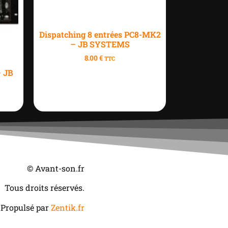
Dispatching 8 entrées PC8-MK2
– JB SYSTEMS
8.00
€
TTC
 JB
© Avant-son.fr
Tous droits réservés.
Propulsé par
Zentik.fr