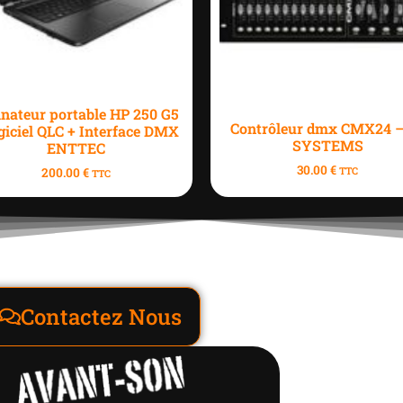
inateur portable HP 250 G5
Contrôleur dmx CMX24 –
ogiciel QLC + Interface DMX
SYSTEMS
ENTTEC
30.00
€
200.00
€
TTC
TTC
Contactez Nous