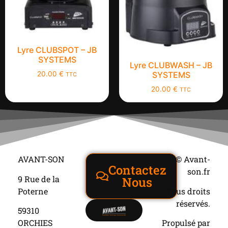
Lyre CLUBSPOT – JB
SYSTEMS
Lyre CLUBWASH – JB
SYSTEMS
20.00
€
TTC
20.00
€
TTC
AVANT-SON
© Avant-
Contactez
son.fr
9 Rue de la
Nous
Poterne
Tous droits
réservés.
59310
ORCHIES
Propulsé par