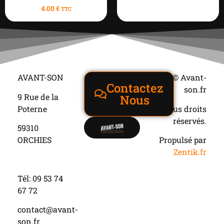
4.00
€
TTC
AVANT-SON
© Avant-
Contactez
son.fr
9 Rue de la
Nous
Poterne
Tous droits
réservés.
59310
ORCHIES
Propulsé par
Zentik.fr
Tél: 09 53 74
67 72
contact@avant-
son.fr