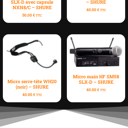
SLX-D avec capsule
– SHURE
NXN8/C – SHURE
40.00
€
TTC
50.00
€
TTC
Micro main HF SM58
Micro serre-tête WH20
SLX-D – SHURE
(noir) – SHURE
40.00
€
TTC
40.00
€
TTC