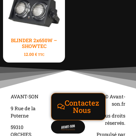
BLINDER 2x650W –
SHOWTEC
12.00
€
TTC
AVANT-SON
© Avant-
Contactez
son.fr
9 Rue de la
Nous
Poterne
Tous droits
réservés.
59310
ORCHIES
Propulsé par