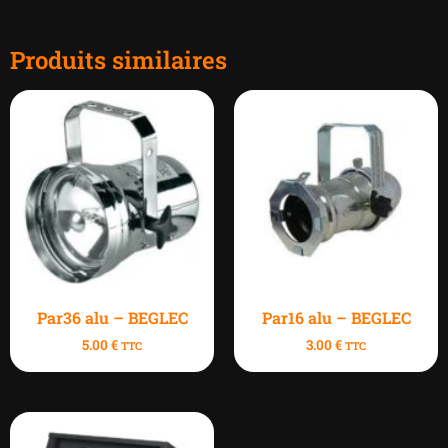
Produits similaires
Par36 alu – BEGLEC
Par16 alu – BEGLEC
5.00
€
3.00
€
TTC
TTC