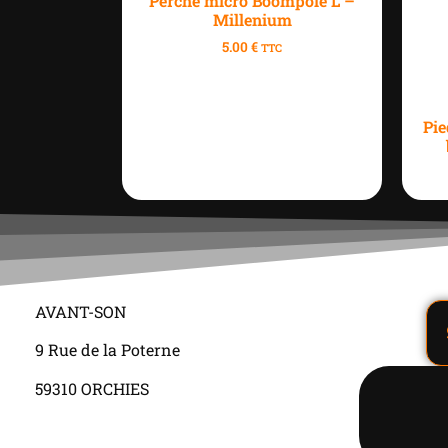
Perche micro Boompole L –
Millenium
5.00
€
TTC
Pie
AVANT-SON
9 Rue de la Poterne
59310 ORCHIES