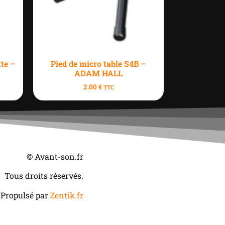
tte –
Pied de micro table S4B –
ADAM HALL
2.00
€
TTC
© Avant-son.fr
Tous droits réservés.
Propulsé par
Zentik.fr