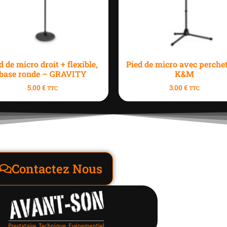
d de micro droit + flexible,
Pied de micro avec perche
base ronde – GRAVITY
K&M
5.00
€
3.00
€
TTC
TTC
Contactez Nous