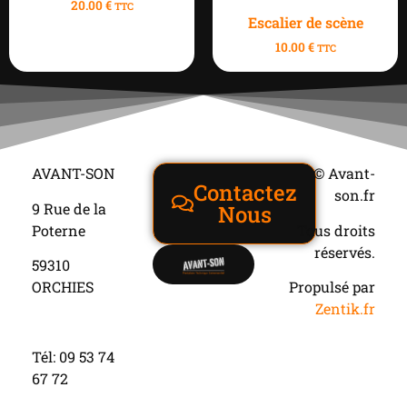
20.00
€
TTC
Escalier de scène
10.00
€
TTC
AVANT-SON
© Avant-
Contactez
son.fr
9 Rue de la
Nous
Poterne
Tous droits
réservés.
59310
ORCHIES
Propulsé par
Zentik.fr
Tél: 09 53 74
67 72