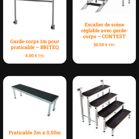
Escalier de scène
réglable avec garde-
corps – CONTEST
Garde-corps 1m pour
50.00
€
TTC
praticable – BRITEQ
6.00
€
TTC
Praticable 2m x 0,50m