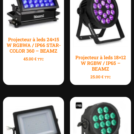
Projecteur à leds 24×15
W RGBWA / IP66 STAR-
COLOR 360 – BEAMZ
Projecteur à leds 18×12
45.00
€
TTC
W RGBW / IP65 –
BEAMZ
25.00
€
TTC