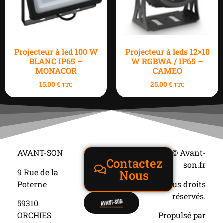
Projecteur à led 100 W
Projecteur à leds 12×10
BLANC IP65 –
W RGBWA / IP65 –
MONACOR
CAMEO
15.00
€
25.00
€
TTC
TTC
AVANT-SON
© Avant-
Contactez
son.fr
9 Rue de la
Nous
Poterne
Tous droits
réservés.
59310
ORCHIES
Propulsé par