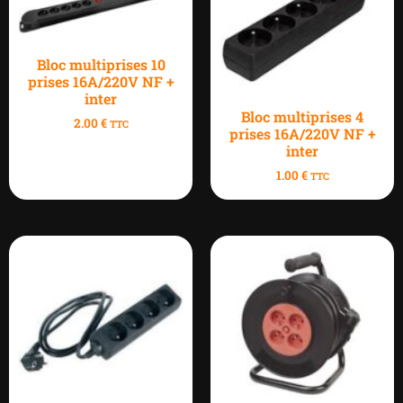
Bloc multiprises 10
prises 16A/220V NF +
inter
Bloc multiprises 4
2.00
€
TTC
prises 16A/220V NF +
inter
1.00
€
TTC