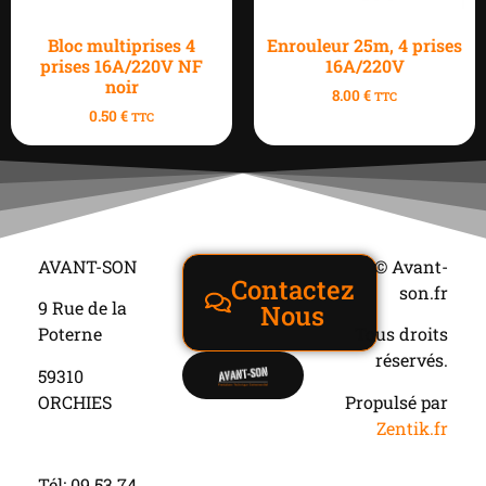
Bloc multiprises 4
Enrouleur 25m, 4 prises
prises 16A/220V NF
16A/220V
noir
8.00
€
TTC
0.50
€
TTC
AVANT-SON
© Avant-
Contactez
son.fr
9 Rue de la
Nous
Poterne
Tous droits
réservés.
59310
ORCHIES
Propulsé par
Zentik.fr
Tél: 09 53 74