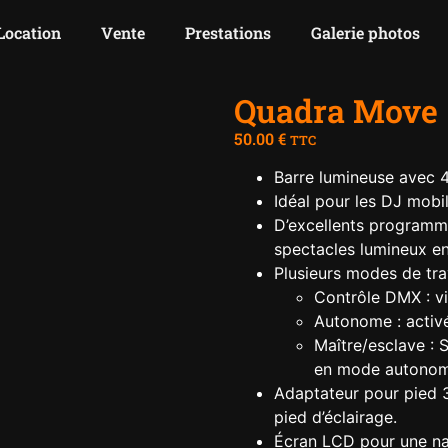
Location
Vente
Prestations
Galerie photos
Quadra Move
50.00
€
TTC
Barre lumineuse avec 
Idéal pour les DJ mobil
D’excellents programm
spectacles lumineux en
Plusieurs modes de trav
Contrôle DMX : vi
Autonome : activé
Maître/esclave : 
en mode autono
Adaptateur pour pied 
pied d’éclairage.
Écran LCD pour une na