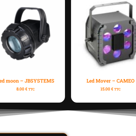
ed moon – JBSYSTEMS
Led Mover – CAMEO
8.00
€
15.00
€
TTC
TTC