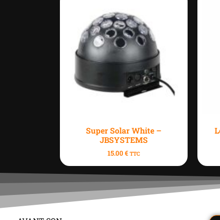
Super Solar White –
L
JBSYSTEMS
15.00
€
TTC