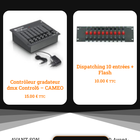
Dispatching 10 entrées +
Flash
10.00
€
Contrôleur gradateur
TTC
dmx Control6 – CAMEO
15.00
€
TTC
AVANT-SON
© Avant-