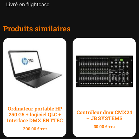
Livré en flightcase
Produits similaires
Ordinateur portable HP
Contrôleur dmx CMX24
250 G5 + logiciel QLC +
– JB SYSTEMS
Interface DMX ENTTEC
30.00
€
TTC
200.00
€
TTC