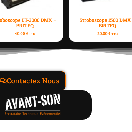
roboscope BT-3000 DMX –
Stroboscope 1500 DMX
BRITEQ
BRITEQ
40.00
€
20.00
€
TTC
TTC
Contactez Nous