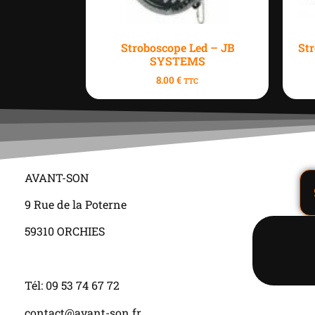
Stroboscope Led – JB
St
SYSTEMS
8.00
€
TTC
AVANT-SON
9 Rue de la Poterne
59310 ORCHIES
Tél: 09 53 74 67 72
contact@avant-son.fr