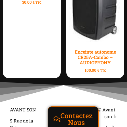
30.00
€
TTC
Enceinte autonome
CR25A-Combo –
AUDIOPHONY
100.00
€
TTC
AVANT-SON
© Avant-
Contactez
son.fr
9 Rue de la
Nous