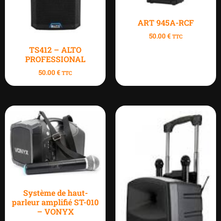
ART 945A-RCF
50.00
€
TTC
TS412 – ALTO
PROFESSIONAL
50.00
€
TTC
Système de haut-
parleur amplifié ST-010
– VONYX