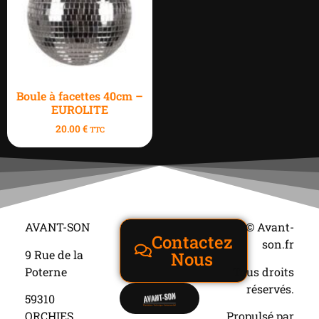
Boule à facettes 40cm –
EUROLITE
20.00
€
TTC
AVANT-SON
© Avant-
Contactez
son.fr
9 Rue de la
Nous
Poterne
Tous droits
réservés.
59310
ORCHIES
Propulsé par