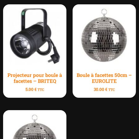
Projecteur pour boule à
Boule à facettes 50cm –
facettes – BRITEQ
EUROLITE
5.00
€
30.00
€
TTC
TTC