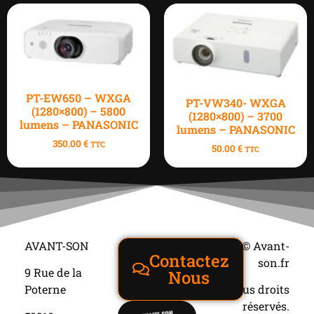
PT-EW650 – WXGA
PT-VW340- WXGA
(1280×800) – 5800
(1280×800) – 3700
lumens – PANASONIC
lumens – PANASONIC
350.00
€
TTC
50.00
€
TTC
AVANT-SON
© Avant-
Contactez
son.fr
9 Rue de la
Nous
Poterne
Tous droits
réservés.