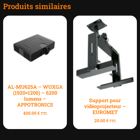
Produits similaires
AL-MU625A – WUXGA
(1920×1200) – 6200
lumens –
Support pour
APPOTRONICS
vidéoprojecteur –
EUROMET
400.00
€
TTC
20.00
€
TTC