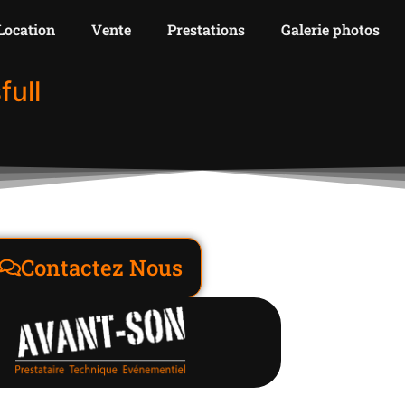
Location
Vente
Prestations
Galerie photos
ull
Contactez Nous