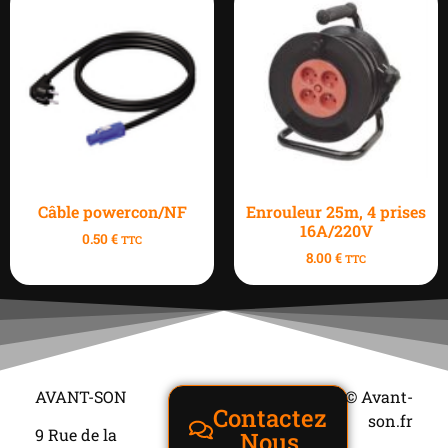
Câble powercon/NF
Enrouleur 25m, 4 prises
16A/220V
0.50
€
TTC
8.00
€
TTC
AVANT-SON
© Avant-
Contactez
son.fr
9 Rue de la
Nous