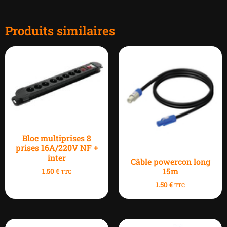
Produits similaires
Bloc multiprises 8
prises 16A/220V NF +
inter
Câble powercon long
15m
1.50
€
TTC
1.50
€
TTC