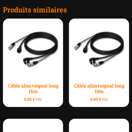
Produits similaires
Câble alim+signal long
Câble alim+signal long
15m
10m
5.00
€
4.00
€
TTC
TTC