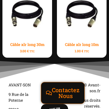
Câble xlr long 30m
Câble xlr long 10m
3.00
€
1.00
€
TTC
TTC
AVANT-SON
© Avant-
Contactez
son.fr
9 Rue de la
Nous
Poterne
Tous droits
réservés.