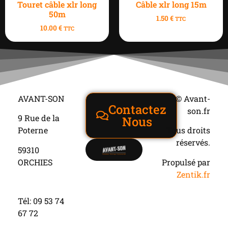
Touret câble xlr long
Câble xlr long 15m
50m
1.50
€
TTC
10.00
€
TTC
AVANT-SON
© Avant-
Contactez
son.fr
9 Rue de la
Nous
Poterne
Tous droits
réservés.
59310
ORCHIES
Propulsé par
Zentik.fr
Tél: 09 53 74
67 72