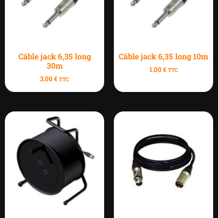
Câble jack 6,35 long
Câble jack 6,35 long 10m
30m
1.00
€
TTC
3.00
€
TTC