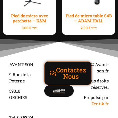
Pied de micro avec
Pied de micro table S4B
perchette – K&M
– ADAM HALL
3.00
€
2.00
€
TTC
TTC
AVANT-SON
© Avant-
Contactez
son.fr
9 Rue de la
Nous
Poterne
Tous droits
réservés.
59310
ORCHIES
Propulsé par
Zentik.fr
Tél: 09 53 74