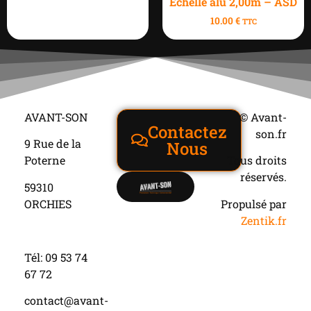
Echelle alu 2,00m – ASD
10.00
€
TTC
AVANT-SON
© Avant-
Contactez
son.fr
9 Rue de la
Nous
Poterne
Tous droits
réservés.
59310
ORCHIES
Propulsé par
Zentik.fr
Tél: 09 53 74
67 72
contact@avant-